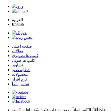
العربية
English
صفحه اصلی
مقالات
کلیپ ها تصویری
کلیپ ها صوتی
تصاویر
خطابه غدیر
محصولات
نرم افزار
تماس با ما
عليٌّ اَوَّلُ النّاسِ اِيماناً
: حضرت علي عليه‌السّلام اوّلين كسي