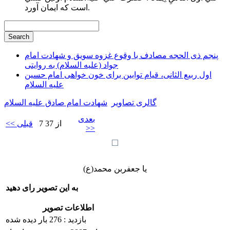
است كه ايمان آورد.
پنجم ذی الحجه مصادف با وقوع غزوه سویق و شهادت امام
جواد (علیه السلام) به روایتی
اول ربیع الثانی، قیام توابین برای خون خواهی امام حسین
علیه السلام
گالری تصاویر
شهادت امام صادق علیه السلام
بعدی
7 از 37
<< قبلی
>>
یا جعفربن محمد(ع)
به این تصویر رای دهید
اطلاعات تصویر
بازدید : 276 بار دیده شده