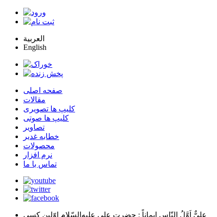
العربية
English
صفحه اصلی
مقالات
کلیپ ها تصویری
کلیپ ها صوتی
تصاویر
خطابه غدیر
محصولات
نرم افزار
تماس با ما
عليٌّ اَوَّلُ النّاسِ اِيماناً
: حضرت علي عليه‌السّلام اوّلين كسي