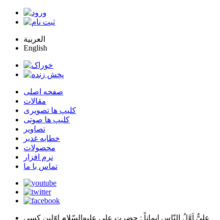
العربية
English
صفحه اصلی
مقالات
کلیپ ها تصویری
کلیپ ها صوتی
تصاویر
خطابه غدیر
محصولات
نرم افزار
تماس با ما
عليٌّ اَوَّلُ النّاسِ اِيماناً
: حضرت علي عليه‌السّلام اوّلين كسي