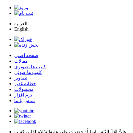
العربية
English
صفحه اصلی
مقالات
کلیپ ها تصویری
کلیپ ها صوتی
تصاویر
خطابه غدیر
محصولات
نرم افزار
تماس با ما
عليٌّ اَوَّلُ النّاسِ اِيماناً
: حضرت علي عليه‌السّلام اوّلين كسي