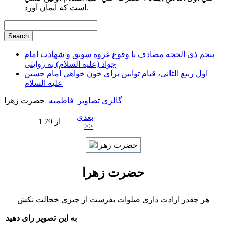
است كه ايمان آورد.
پنجم ذی الحجه مصادف با وقوع غزوه سویق و شهادت امام
جواد (علیه السلام) به روایتی
اول ربیع الثانی، قیام توابین برای خون خواهی امام حسین
علیه السلام
گالری تصاویر
فاطميه
حضرت زهرا
بعدی
1 از 79
>>
حضرت زهرا
هر چقدر ارادت داری صلوات بفرست از چیزی خجالت نکش
به این تصویر رای دهید