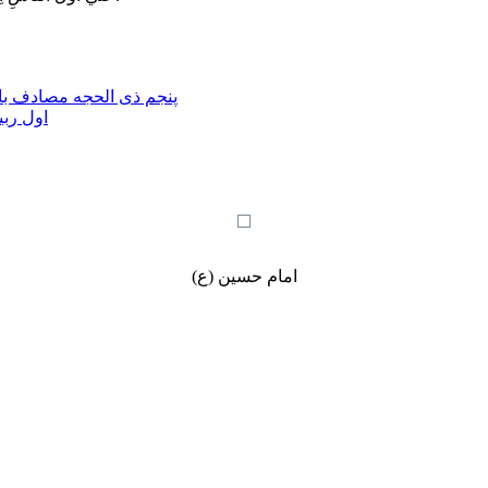
پنجم ذی الحجه مصادف با 
اول ربی
امام حسین (ع)