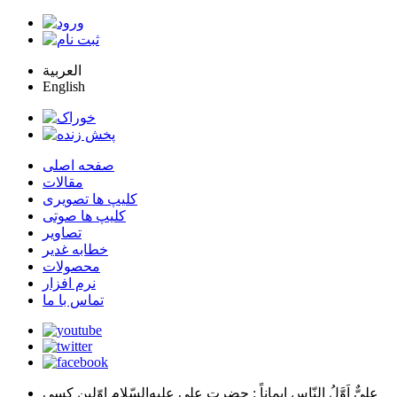
العربية
English
صفحه اصلی
مقالات
کلیپ ها تصویری
کلیپ ها صوتی
تصاویر
خطابه غدیر
محصولات
نرم افزار
تماس با ما
عليٌّ اَوَّلُ النّاسِ اِيماناً
: حضرت علي عليه‌السّلام اوّلين كسي