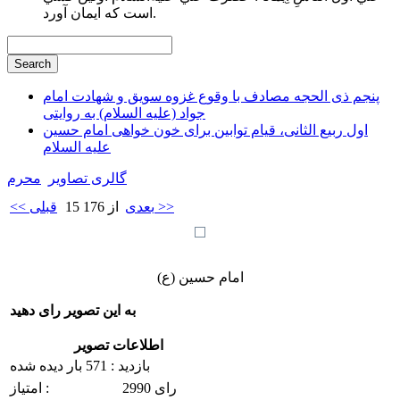
است كه ايمان آورد.
پنجم ذی الحجه مصادف با وقوع غزوه سویق و شهادت امام
جواد (علیه السلام) به روایتی
اول ربیع الثانی، قیام توابین برای خون خواهی امام حسین
علیه السلام
گالری تصاویر
محرم
بعدی >>
15 از 176
<< قبلی
امام حسین (ع)
به این تصویر رای دهید
اطلاعات تصویر
بازدید : 571 بار دیده شده
2990 رای
امتیاز :