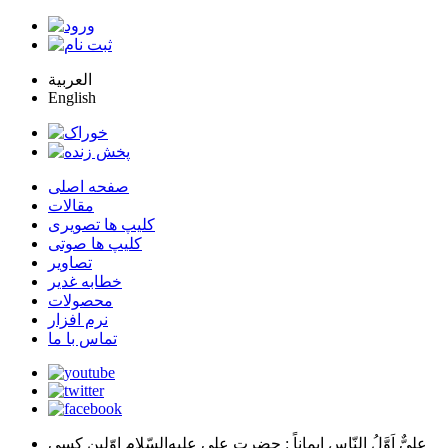
العربية
English
صفحه اصلی
مقالات
کلیپ ها تصویری
کلیپ ها صوتی
تصاویر
خطابه غدیر
محصولات
نرم افزار
تماس با ما
عليٌّ اَوَّلُ النّاسِ اِيماناً
: حضرت علي عليه‌السّلام اوّلين كسي