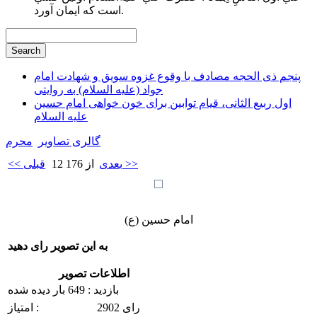
است كه ايمان آورد.
پنجم ذی الحجه مصادف با وقوع غزوه سویق و شهادت امام
جواد (علیه السلام) به روایتی
اول ربیع الثانی، قیام توابین برای خون خواهی امام حسین
علیه السلام
گالری تصاویر
محرم
بعدی >>
12 از 176
<< قبلی
امام حسین (ع)
به این تصویر رای دهید
اطلاعات تصویر
بازدید : 649 بار دیده شده
2902 رای
امتیاز :