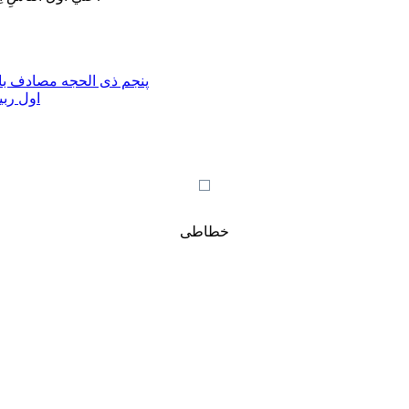
پنجم ذی الحجه مصادف با 
اول ربی
خطاطی