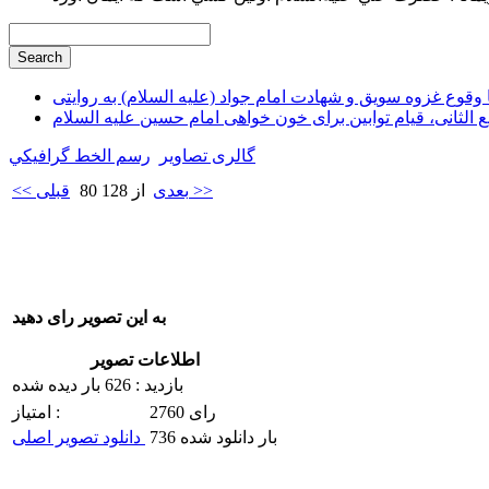
وقوع غزوه سویق و شهادت امام جواد (علیه السلام) به روایتی
ع الثانی، قیام توابین برای خون خواهی امام حسین علیه السلام
گالری تصاویر
رسم الخط گرافيكي
بعدی >>
80 از 128
<< قبلی
به این تصویر رای دهید
اطلاعات تصویر
بازدید : 626 بار دیده شده
2760 رای
امتیاز :
736 بار دانلود شده
دانلود تصویر اصلی