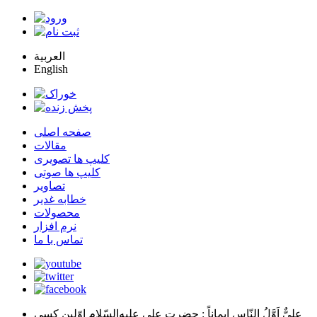
العربية
English
صفحه اصلی
مقالات
کلیپ ها تصویری
کلیپ ها صوتی
تصاویر
خطابه غدیر
محصولات
نرم افزار
تماس با ما
عليٌّ اَوَّلُ النّاسِ اِيماناً
: حضرت علي عليه‌السّلام اوّلين كسي