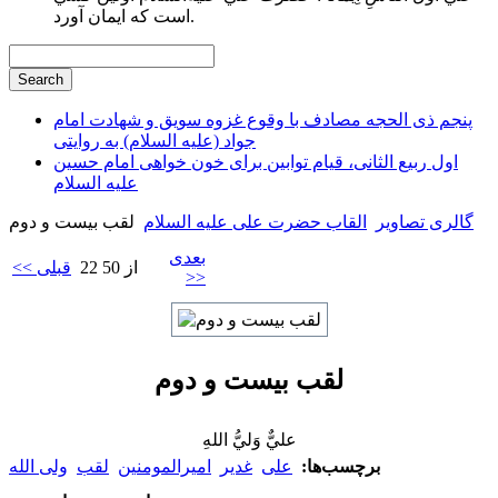
است كه ايمان آورد.
پنجم ذی الحجه مصادف با وقوع غزوه سویق و شهادت امام
جواد (علیه السلام) به روایتی
اول ربیع الثانی، قیام توابین برای خون خواهی امام حسین
علیه السلام
گالری تصاویر
القاب حضرت علی علیه السلام
لقب بیست و دوم
بعدی
22 از 50
<< قبلی
>>
لقب بیست و دوم
عليٌّ وَليُّ اللهِ
برچسب‌ها:
علی
غدیر
امیرالمومنین
لقب
ولی الله