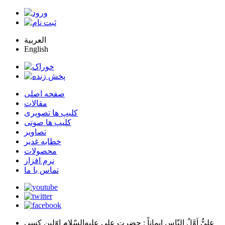
العربية
English
صفحه اصلی
مقالات
کلیپ ها تصویری
کلیپ ها صوتی
تصاویر
خطابه غدیر
محصولات
نرم افزار
تماس با ما
عليٌّ اَوَّلُ النّاسِ اِيماناً
: حضرت علي عليه‌السّلام اوّلين كسي