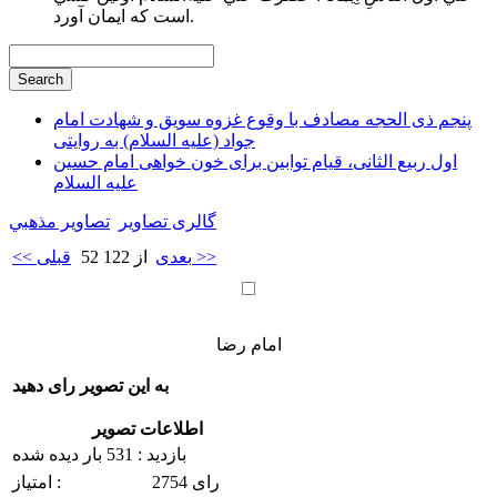
است كه ايمان آورد.
پنجم ذی الحجه مصادف با وقوع غزوه سویق و شهادت امام
جواد (علیه السلام) به روایتی
اول ربیع الثانی، قیام توابین برای خون خواهی امام حسین
علیه السلام
گالری تصاویر
تصاوير مذهبي
بعدی >>
52 از 122
<< قبلی
امام رضا
به این تصویر رای دهید
اطلاعات تصویر
بازدید : 531 بار دیده شده