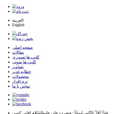
العربية
English
صفحه اصلی
مقالات
کلیپ ها تصویری
کلیپ ها صوتی
تصاویر
خطابه غدیر
محصولات
نرم افزار
تماس با ما
عليٌّ اَوَّلُ النّاسِ اِيماناً
: حضرت علي عليه‌السّلام اوّلين كسي