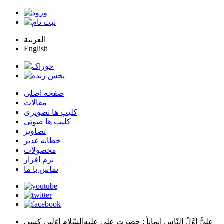
العربية
English
صفحه اصلی
مقالات
کلیپ ها تصویری
کلیپ ها صوتی
تصاویر
خطابه غدیر
محصولات
نرم افزار
تماس با ما
عليٌّ اَوَّلُ النّاسِ اِيماناً
: حضرت علي عليه‌السّلام اوّلين كسي