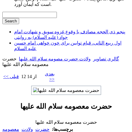
است كه ايمان آورد.
پنجم ذی الحجه مصادف با وقوع غزوه سویق و شهادت امام
جواد (علیه السلام) به روایتی
اول ربیع الثانی، قیام توابین برای خون خواهی امام حسین
علیه السلام
گالری تصاویر
ولادت حضرت مصومه سلام الله علیها
حضرت
معصومه سلام الله علیها
بعدی
12 از 14
<< قبلی
>>
حضرت معصومه سلام الله علیها
حضرت معصومه سلام الله علیها
برچسب‌ها:
حضرت
ولادت
معصومه