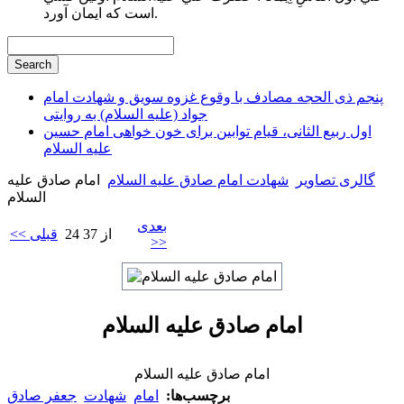
است كه ايمان آورد.
پنجم ذی الحجه مصادف با وقوع غزوه سویق و شهادت امام
جواد (علیه السلام) به روایتی
اول ربیع الثانی، قیام توابین برای خون خواهی امام حسین
علیه السلام
گالری تصاویر
شهادت امام صادق علیه السلام
امام صادق علیه
السلام
بعدی
24 از 37
<< قبلی
>>
امام صادق علیه السلام
امام صادق علیه السلام
برچسب‌ها:
امام
شهادت
جعفر صادق