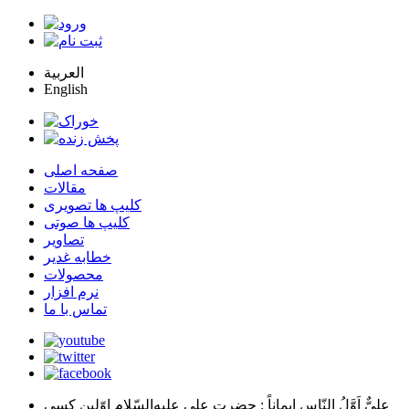
العربية
English
صفحه اصلی
مقالات
کلیپ ها تصویری
کلیپ ها صوتی
تصاویر
خطابه غدیر
محصولات
نرم افزار
تماس با ما
عليٌّ اَوَّلُ النّاسِ اِيماناً
: حضرت علي عليه‌السّلام اوّلين كسي