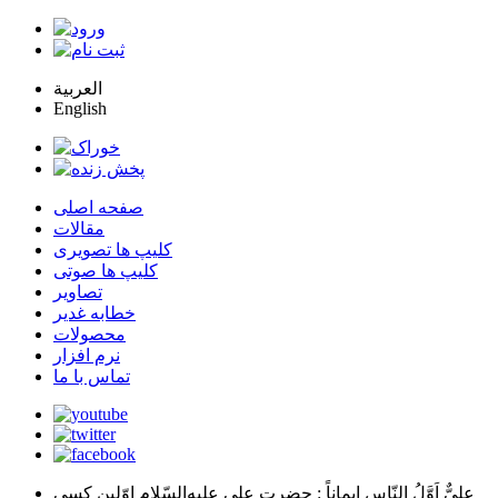
العربية
English
صفحه اصلی
مقالات
کلیپ ها تصویری
کلیپ ها صوتی
تصاویر
خطابه غدیر
محصولات
نرم افزار
تماس با ما
عليٌّ اَوَّلُ النّاسِ اِيماناً
: حضرت علي عليه‌السّلام اوّلين كسي