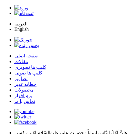
العربية
English
صفحه اصلی
مقالات
کلیپ ها تصویری
کلیپ ها صوتی
تصاویر
خطابه غدیر
محصولات
نرم افزار
تماس با ما
عليٌّ اَوَّلُ النّاسِ اِيماناً
: حضرت علي عليه‌السّلام اوّلين كسي