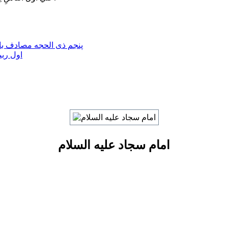
پنجم ذی الحجه مصادف با 
اول ربی
امام سجاد علیه السلام