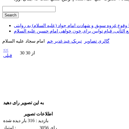
وقوع غزوه سویق و شهادت امام جواد (علیه السلام) به روایتی
ع الثانی، قیام توابین برای خون خواهی امام حسین علیه السلام
گالری تصاویر
تبریک عید غدیر خم
امام سجاد علیه السلام
<<
30 از 30
قبلی
به این تصویر رای دهید
اطلاعات تصویر
بازدید : 316 بار دیده شده
3056 رای
امتیاز :