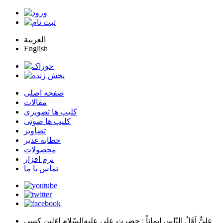
العربية
English
صفحه اصلی
مقالات
کلیپ ها تصویری
کلیپ ها صوتی
تصاویر
خطابه غدیر
محصولات
نرم افزار
تماس با ما
عليٌّ اَوَّلُ النّاسِ اِيماناً
: حضرت علي عليه‌السّلام اوّلين كسي