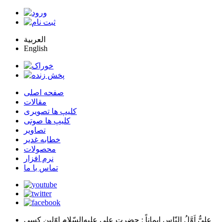
العربية
English
صفحه اصلی
مقالات
کلیپ ها تصویری
کلیپ ها صوتی
تصاویر
خطابه غدیر
محصولات
نرم افزار
تماس با ما
عليٌّ اَوَّلُ النّاسِ اِيماناً
: حضرت علي عليه‌السّلام اوّلين كسي