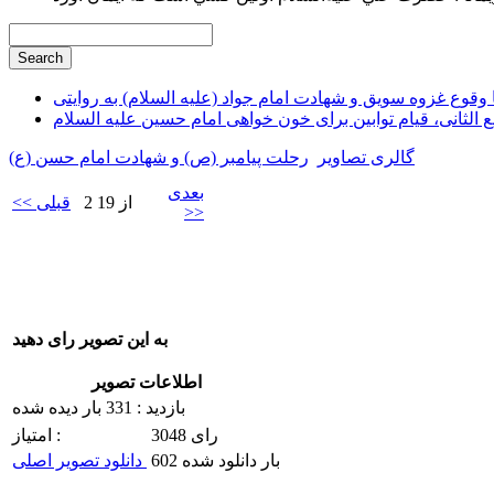
وقوع غزوه سویق و شهادت امام جواد (علیه السلام) به روایتی
ع الثانی، قیام توابین برای خون خواهی امام حسین علیه السلام
گالری تصاویر
رحلت پیامبر (ص) و شهادت امام حسن (ع)
بعدی
2 از 19
<< قبلی
>>
به این تصویر رای دهید
اطلاعات تصویر
بازدید : 331 بار دیده شده
3048 رای
امتیاز :
602 بار دانلود شده
دانلود تصویر اصلی