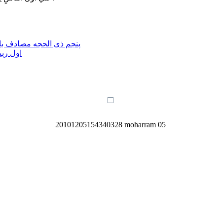
پنجم ذی الحجه مصادف با 
اول ربی
20101205154340328 moharram 05