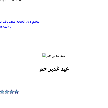
پنجم ذی الحجه مصادف با 
اول ربی
عید غدیر خم