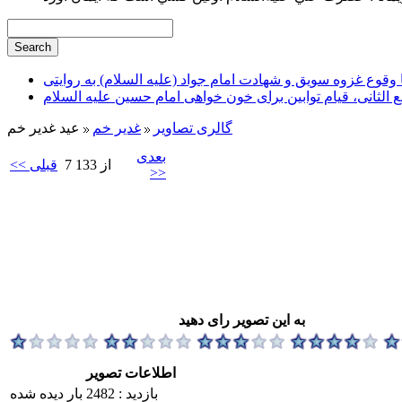
وقوع غزوه سویق و شهادت امام جواد (علیه السلام) به روایتی
ع الثانی، قیام توابین برای خون خواهی امام حسین علیه السلام
گالری تصاویر
غدير خم
عید غدیر خم
بعدی
7 از 133
<< قبلی
>>
به این تصویر رای دهید
اطلاعات تصویر
بازدید : 2482 بار دیده شده