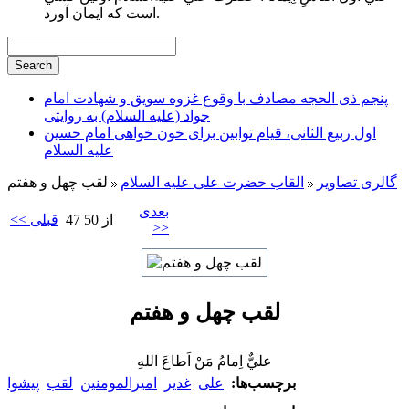
است كه ايمان آورد.
پنجم ذی الحجه مصادف با وقوع غزوه سویق و شهادت امام
جواد (علیه السلام) به روایتی
اول ربیع الثانی، قیام توابین برای خون خواهی امام حسین
علیه السلام
گالری تصاویر
القاب حضرت علی علیه السلام
لقب چهل و هفتم
بعدی
47 از 50
<< قبلی
>>
لقب چهل و هفتم
عليٌّ اِمامُ مَنْ اَطاعَ اللهِ
برچسب‌ها:
علی
غدیر
امیرالمومنین
لقب
پیشوا