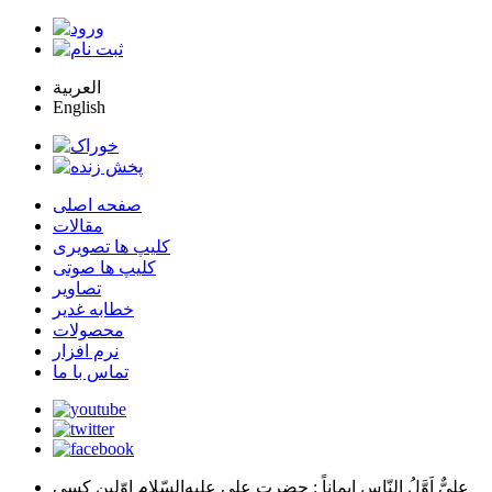
العربية
English
صفحه اصلی
مقالات
کلیپ ها تصویری
کلیپ ها صوتی
تصاویر
خطابه غدیر
محصولات
نرم افزار
تماس با ما
عليٌّ اَوَّلُ النّاسِ اِيماناً
: حضرت علي عليه‌السّلام اوّلين كسي