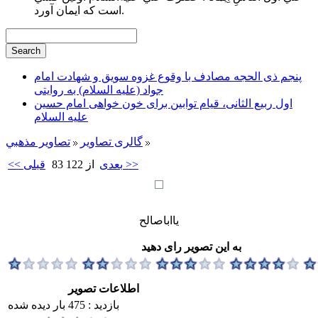
است كه ايمان آورد.
پنجم ذی الحجه مصادف با وقوع غزوه سویق و شهادت امام
جواد (علیه السلام) به روایتی
اول ربیع الثانی، قیام توابین برای خون خواهی امام حسین
علیه السلام
گالری تصاویر
تصاوير مذهبي
بعدی >>
83 از 122
<< قبلی
یااباصالح
به این تصویر رای دهید
اطلاعات تصویر
بازدید : 475 بار دیده شده