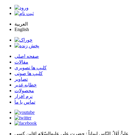
العربية
English
صفحه اصلی
مقالات
کلیپ ها تصویری
کلیپ ها صوتی
تصاویر
خطابه غدیر
محصولات
نرم افزار
تماس با ما
عليٌّ اَوَّلُ النّاسِ اِيماناً
: حضرت علي عليه‌السّلام اوّلين كسي