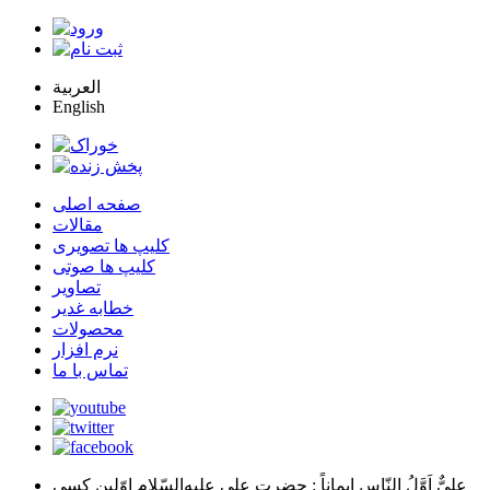
العربية
English
صفحه اصلی
مقالات
کلیپ ها تصویری
کلیپ ها صوتی
تصاویر
خطابه غدیر
محصولات
نرم افزار
تماس با ما
عليٌّ اَوَّلُ النّاسِ اِيماناً
: حضرت علي عليه‌السّلام اوّلين كسي