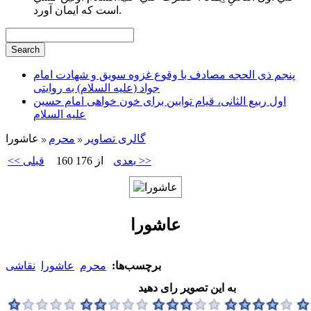
است كه ايمان آورد.
پنجم ذی الحجه مصادف با وقوع غزوه سویق و شهادت امام
جواد (علیه السلام) به روایتی
اول ربیع الثانی، قیام توابین برای خون خواهی امام حسین
علیه السلام
گالری تصاویر
محرم
عاشورا
بعدی >>
160 از 176
<< قبلی
عاشورا
برچسب‌ها:
محرم
عاشورا
نقاشی
به این تصویر رای دهید