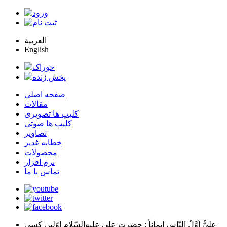
العربية
English
صفحه اصلی
مقالات
کلیپ ها تصویری
کلیپ ها صوتی
تصاویر
خطابه غدیر
محصولات
نرم افزار
تماس با ما
عليٌّ اَوَّلُ النّاسِ اِيماناً
: حضرت علي عليه‌السّلام اوّلين كسي