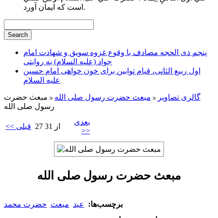
است كه ايمان آورد.
پنجم ذی الحجه مصادف با وقوع غزوه سویق و شهادت امام
جواد (علیه السلام) به روایتی
اول ربیع الثانی، قیام توابین برای خون خواهی امام حسین
علیه السلام
گالری تصاویر
مبعث حضرت رسول صلی الله
مبعث حضرت
رسول صلی الله
بعدی
27 از 31
<< قبلی
>>
مبعث حضرت رسول صلی الله
برچسب‌ها:
عید
مبعث
حضرت محمد