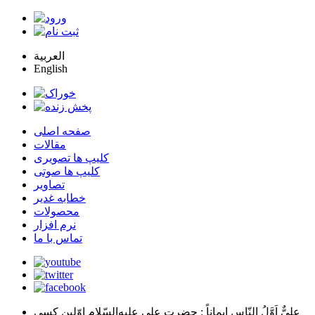
العربية
English
صفحه اصلی
مقالات
کلیپ ها تصویری
کلیپ ها صوتی
تصاویر
خطابه غدیر
محصولات
نرم افزار
تماس با ما
عليٌّ اَوَّلُ النّاسِ اِيماناً
: حضرت علي عليه‌السّلام اوّلين كسي