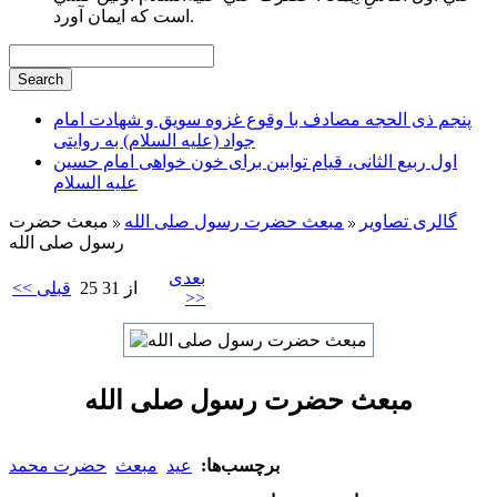
است كه ايمان آورد.
پنجم ذی الحجه مصادف با وقوع غزوه سویق و شهادت امام
جواد (علیه السلام) به روایتی
اول ربیع الثانی، قیام توابین برای خون خواهی امام حسین
علیه السلام
گالری تصاویر
مبعث حضرت رسول صلی الله
مبعث حضرت
رسول صلی الله
بعدی
25 از 31
<< قبلی
>>
مبعث حضرت رسول صلی الله
برچسب‌ها:
عید
مبعث
حضرت محمد