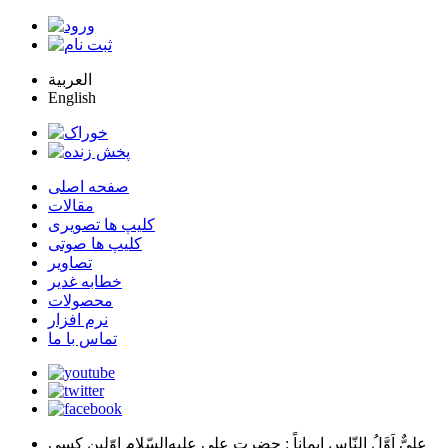
العربية
English
صفحه اصلی
مقالات
کلیپ ها تصویری
کلیپ ها صوتی
تصاویر
خطابه غدیر
محصولات
نرم افزار
تماس با ما
عليٌّ اَوَّلُ النّاسِ اِيماناً
: حضرت علي عليه‌السّلام اوّلين كسي