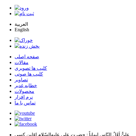
العربية
English
صفحه اصلی
مقالات
کلیپ ها تصویری
کلیپ ها صوتی
تصاویر
خطابه غدیر
محصولات
نرم افزار
تماس با ما
عليٌّ اَوَّلُ النّاسِ اِيماناً
: حضرت علي عليه‌السّلام اوّلين كسي