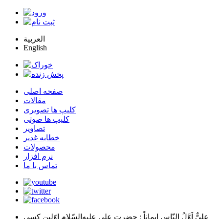
العربية
English
صفحه اصلی
مقالات
کلیپ ها تصویری
کلیپ ها صوتی
تصاویر
خطابه غدیر
محصولات
نرم افزار
تماس با ما
عليٌّ اَوَّلُ النّاسِ اِيماناً
: حضرت علي عليه‌السّلام اوّلين كسي