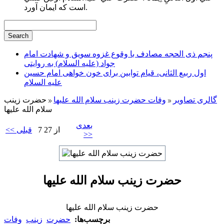
است كه ايمان آورد.
پنجم ذی الحجه مصادف با وقوع غزوه سویق و شهادت امام
جواد (علیه السلام) به روایتی
اول ربیع الثانی، قیام توابین برای خون خواهی امام حسین
علیه السلام
گالری تصاویر
وفات حضرت زینب سلام الله علیها
حضرت زینب
سلام الله علیها
بعدی
7 از 27
<< قبلی
>>
حضرت زینب سلام الله علیها
حضرت زینب سلام الله علیها
برچسب‌ها:
حضرت
زینب
وفات