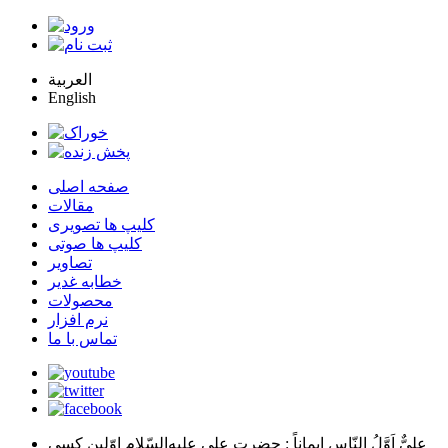
العربية
English
صفحه اصلی
مقالات
کلیپ ها تصویری
کلیپ ها صوتی
تصاویر
خطابه غدیر
محصولات
نرم افزار
تماس با ما
عليٌّ اَوَّلُ النّاسِ اِيماناً
: حضرت علي عليه‌السّلام اوّلين كسي