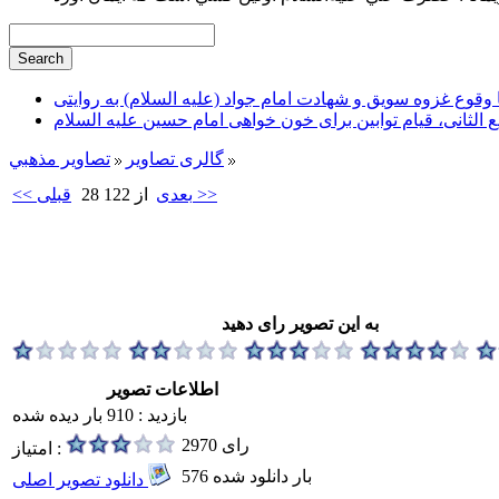
وقوع غزوه سویق و شهادت امام جواد (علیه السلام) به روایتی
ع الثانی، قیام توابین برای خون خواهی امام حسین علیه السلام
گالری تصاویر
تصاوير مذهبي
بعدی >>
28 از 122
<< قبلی
به این تصویر رای دهید
اطلاعات تصویر
بازدید : 910 بار دیده شده
2970 رای
امتیاز :
576 بار دانلود شده
دانلود تصویر اصلی