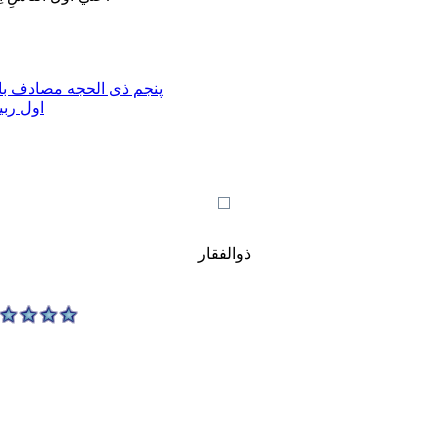
پنجم ذی الحجه مصادف با 
اول ربی
ذوالفقار