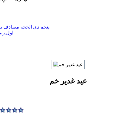
پنجم ذی الحجه مصادف با 
اول ربی
عید غدیر خم