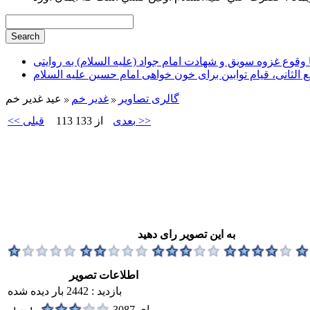
وقوع غزوه سویق و شهادت امام جواد (علیه السلام) به روایتی
ع الثانی، قیام توابین برای خون خواهی امام حسین علیه السلام
گالری تصاویر
غدير خم
عید غدیر خم
بعدی >>
113 از 133
<< قبلی
به این تصویر رای دهید
اطلاعات تصویر
بازدید : 2442 بار دیده شده
3087 رای