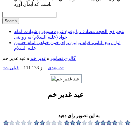
است كه ايمان آورد.
پنجم ذی الحجه مصادف با وقوع غزوه سویق و شهادت امام
جواد (علیه السلام) به روایتی
اول ربیع الثانی، قیام توابین برای خون خواهی امام حسین
علیه السلام
گالری تصاویر
غدير خم
عید غدیر خم
بعدی >>
111 از 133
<< قبلی
عید غدیر خم
به این تصویر رای دهید