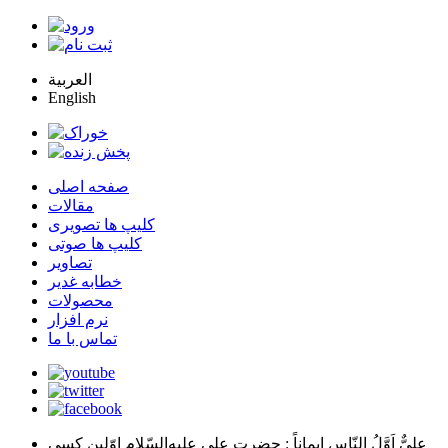
العربية
English
صفحه اصلی
مقالات
کلیپ ها تصویری
کلیپ ها صوتی
تصاویر
خطابه غدیر
محصولات
نرم افزار
تماس با ما
عليٌّ اَوَّلُ النّاسِ اِيماناً
: حضرت علي عليه‌السّلام اوّلين كسي