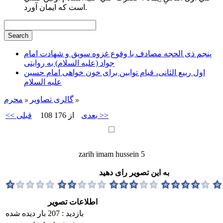
است كه ايمان آورد.
پنجم ذی الحجه مصادف با وقوع غزوه سویق و شهادت امام
جواد (علیه السلام) به روایتی
اول ربیع الثانی، قیام توابین برای خون خواهی امام حسین
علیه السلام
گالری تصاویر
محرم
بعدی >>
108 از 176
<< قبلی
zarih imam hussein 5
به این تصویر رای دهید
اطلاعات تصویر
بازدید : 207 بار دیده شده