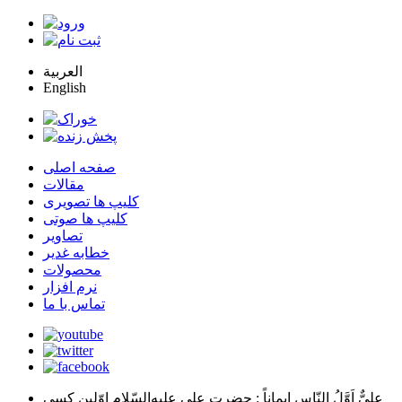
العربية
English
صفحه اصلی
مقالات
کلیپ ها تصویری
کلیپ ها صوتی
تصاویر
خطابه غدیر
محصولات
نرم افزار
تماس با ما
عليٌّ اَوَّلُ النّاسِ اِيماناً
: حضرت علي عليه‌السّلام اوّلين كسي