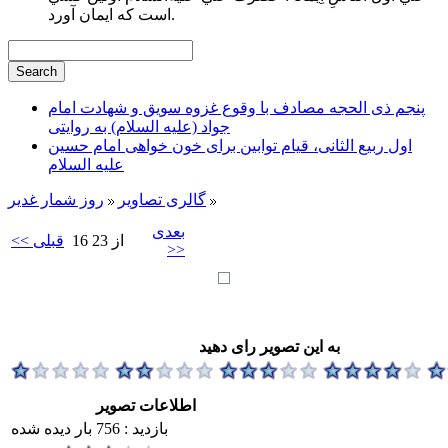
است كه ايمان آورد.
پنجم ذی الحجه مصادف با وقوع غزوه سویق و شهادت امام
جواد (علیه السلام) به روایتی
اول ربیع الثانی، قیام توابین برای خون خواهی امام حسین
علیه السلام
گالری تصاویر
روز شمار غدیر
بعدی
16 از 23
<< قبلی
>>
به این تصویر رای دهید
اطلاعات تصویر
بازدید : 756 بار دیده شده