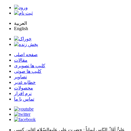
العربية
English
صفحه اصلی
مقالات
کلیپ ها تصویری
کلیپ ها صوتی
تصاویر
خطابه غدیر
محصولات
نرم افزار
تماس با ما
عليٌّ اَوَّلُ النّاسِ اِيماناً
: حضرت علي عليه‌السّلام اوّلين كسي