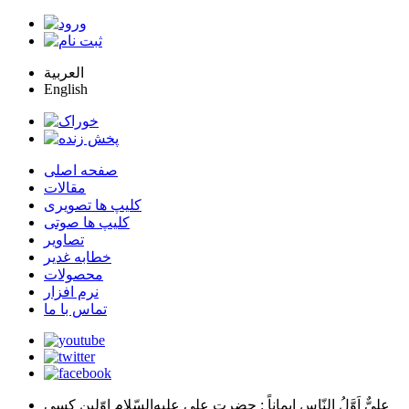
العربية
English
صفحه اصلی
مقالات
کلیپ ها تصویری
کلیپ ها صوتی
تصاویر
خطابه غدیر
محصولات
نرم افزار
تماس با ما
عليٌّ اَوَّلُ النّاسِ اِيماناً
: حضرت علي عليه‌السّلام اوّلين كسي