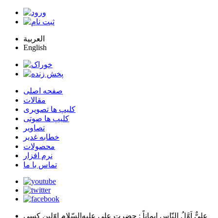
العربية
English
صفحه اصلی
مقالات
کلیپ ها تصویری
کلیپ ها صوتی
تصاویر
خطابه غدیر
محصولات
نرم افزار
تماس با ما
عليٌّ اَوَّلُ النّاسِ اِيماناً
: حضرت علي عليه‌السّلام اوّلين كسي