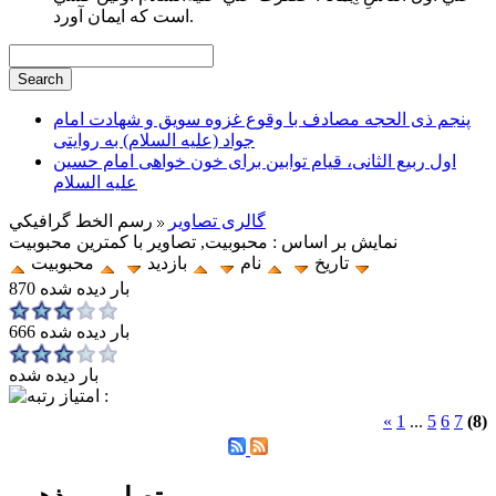
است كه ايمان آورد.
پنجم ذی الحجه مصادف با وقوع غزوه سویق و شهادت امام
جواد (علیه السلام) به روایتی
اول ربیع الثانی، قیام توابین برای خون خواهی امام حسین
علیه السلام
گالری تصاویر
رسم الخط گرافيكي
نمایش بر اساس : محبوبیت, تصاویر با کمترین محبوبیت
تاریخ
نام
بازدید
محبوبیت
870 بار دیده شده
666 بار دیده شده
بار دیده شده
«
1
...
5
6
7
(8)