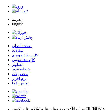
العربية
English
صفحه اصلی
مقالات
کلیپ ها تصویری
کلیپ ها صوتی
تصاویر
خطابه غدیر
محصولات
نرم افزار
تماس با ما
عليٌّ اَوَّلُ النّاسِ اِيماناً
: حضرت علي عليه‌السّلام اوّلين كسي