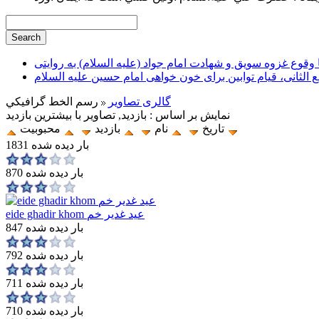
وقوع غزوه سویق و شهادت امام جواد (علیه السلام) به روایتی
ع الثانی، قیام توابین برای خون خواهی امام حسین علیه السلام
گالری تصاویر
رسم الخط گرافيكي
نمایش بر اساس : بازدید, تصاویر با بیشترین بازدید
تاریخ
نام
بازدید
محبوبیت
1831 بار دیده شده
870 بار دیده شده
eide ghadir khom عيد غدير خم
847 بار دیده شده
792 بار دیده شده
711 بار دیده شده
710 بار دیده شده