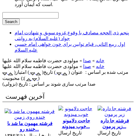
است كه ايمان آورد.
پنجم ذی الحجه مصادف با وقوع غزوه سویق و شهادت امام
جواد (علیه السلام) به روایتی
اول ربیع الثانی، قیام توابین برای خون خواهی امام حسین
علیه السلام
خانه
»
صدا
» مولودی حضرت فاطمه سلام الله علیها
خانه
»
صدا
» مولودی حضرت فاطمه سلام الله علیها
مرتب شده بر اساس : عنوان (
) تاریخ(
) امتیاز(
)
) محبوبیت;(
صدا مرتب سازی شوند بر اساس : تاریخ (نزولی)
آخرین فهرست
فرشته جا داره
حاجت دلامونو
فرشته مهمون ما شد با
زیر پرمون...
خوب میدونه...
خنده رو...
تاریخ ارسال
تاریخ ارسال
تاریخ ارسال ۱۳۹۲/۲/۱۱