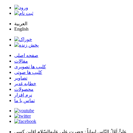
العربية
English
صفحه اصلی
مقالات
کلیپ ها تصویری
کلیپ ها صوتی
تصاویر
خطابه غدیر
محصولات
نرم افزار
تماس با ما
عليٌّ اَوَّلُ النّاسِ اِيماناً
: حضرت علي عليه‌السّلام اوّلين كسي