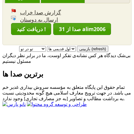
گزارش صدا خراب
ارسال به دوستان
31 صدا از alim2006
دریافت کنید !
بی‌شک دیدگاه هر کس نشانه‌ی تفکر اوست، ما در برابر نظر دیگران
مسئول نیستیم
برترین صدا ها
تمام حقوق این پایگاه متعلق به مؤسسه سروش بیداری غدیر خم
می باشد. در جهت ترویج معارف اسلامی هیچ گونه محدودیتی نسبت
به برداشت مطالب و تصاویر [به جز مصارف تجاری] وجود ندارد.