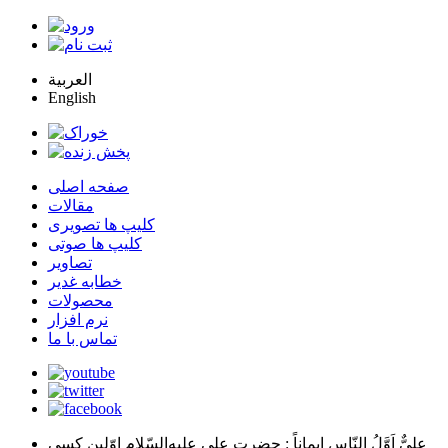
العربية
English
صفحه اصلی
مقالات
کلیپ ها تصویری
کلیپ ها صوتی
تصاویر
خطابه غدیر
محصولات
نرم افزار
تماس با ما
عليٌّ اَوَّلُ النّاسِ اِيماناً
: حضرت علي عليه‌السّلام اوّلين كسي