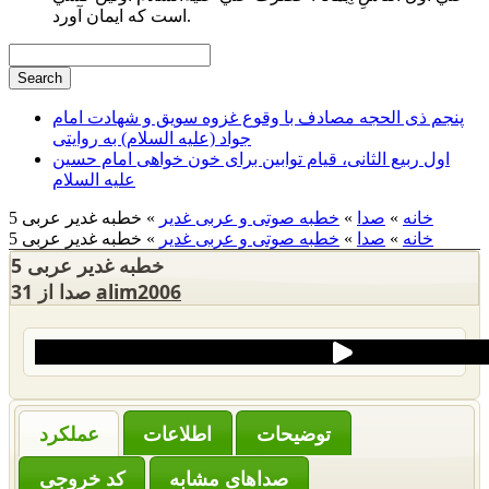
است كه ايمان آورد.
پنجم ذی الحجه مصادف با وقوع غزوه سویق و شهادت امام
جواد (علیه السلام) به روایتی
اول ربیع الثانی، قیام توابین برای خون خواهی امام حسین
علیه السلام
خانه
»
صدا
»
خطبه صوتی و عربی غدیر
» خطبه غدیر عربی 5
خانه
»
صدا
»
خطبه صوتی و عربی غدیر
» خطبه غدیر عربی 5
خطبه غدیر عربی 5
alim2006
31 صدا از
‌توضیحات
عملکرد
صداهای مشابه