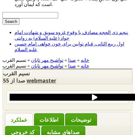
است كه ايمان آورد.
پنجم ذی الحجه مصادف با وقوع غزوه سویق و شهادت امام
جواد (علیه السلام) به روایتی
اول ربیع الثانی، قیام توابین برای خون خواهی امام حسین
علیه السلام
خانه
»
صدا
»
تواشیح مهر تابان
» نسیم القرب
خانه
»
صدا
»
تواشیح مهر تابان
» نسیم القرب
نسیم القرب
webmaster
55 صدا از
‌توضیحات
عملکرد
صداهای مشابه