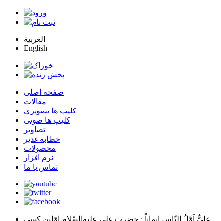
العربية
English
صفحه اصلی
مقالات
کلیپ ها تصویری
کلیپ ها صوتی
تصاویر
خطابه غدیر
محصولات
نرم افزار
تماس با ما
عليٌّ اَوَّلُ النّاسِ اِيماناً
: حضرت علي عليه‌السّلام اوّلين كسي