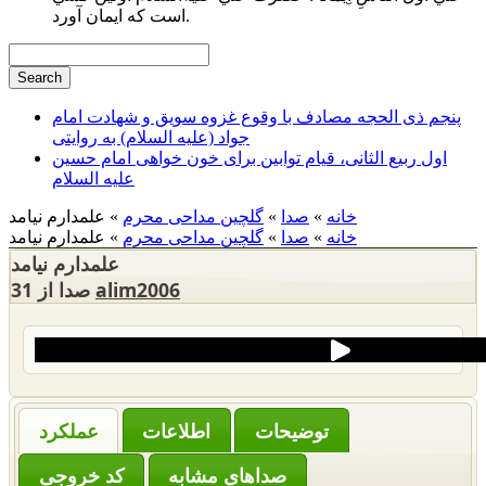
است كه ايمان آورد.
پنجم ذی الحجه مصادف با وقوع غزوه سویق و شهادت امام
جواد (علیه السلام) به روایتی
اول ربیع الثانی، قیام توابین برای خون خواهی امام حسین
علیه السلام
خانه
»
صدا
»
گلچین مداحی محرم
» علمدارم نیامد
خانه
»
صدا
»
گلچین مداحی محرم
» علمدارم نیامد
علمدارم نیامد
alim2006
31 صدا از
‌توضیحات
عملکرد
صداهای مشابه