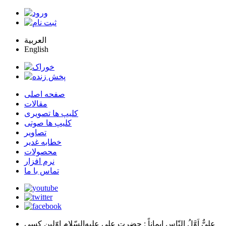
العربية
English
صفحه اصلی
مقالات
کلیپ ها تصویری
کلیپ ها صوتی
تصاویر
خطابه غدیر
محصولات
نرم افزار
تماس با ما
عليٌّ اَوَّلُ النّاسِ اِيماناً
: حضرت علي عليه‌السّلام اوّلين كسي