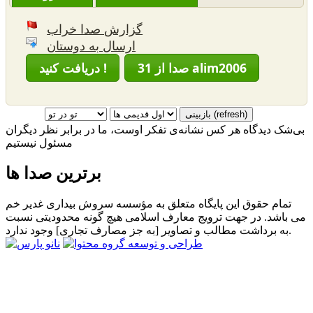
گزارش صدا خراب
ارسال به دوستان
31 صدا از alim2006
دریافت کنید !
بی‌شک دیدگاه هر کس نشانه‌ی تفکر اوست، ما در برابر نظر دیگران
مسئول نیستیم
برترین صدا ها
تمام حقوق این پایگاه متعلق به مؤسسه سروش بیداری غدیر خم
می باشد. در جهت ترویج معارف اسلامی هیچ گونه محدودیتی نسبت
به برداشت مطالب و تصاویر [به جز مصارف تجاری] وجود ندارد.