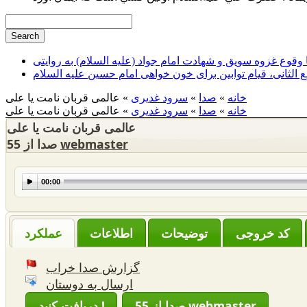
وقوع غزوه سویق و شهادت امام جواد (علیه السلام) به روایتی
ع الثانی، قیام توابین برای خون خواهی امام حسین علیه السلام
خانه
»
صدا
»
سرود غدیری
» عالمی قربان نامت یا علی
خانه
»
صدا
»
سرود غدیری
» عالمی قربان نامت یا علی
عالمی قربان نامت یا علی
webmaster
55 صدا از
00:00
‌توضیحات
عملکرد
گزارش صدا خراب
ارسال به دوستان
55 صدا از webmaster
دریافت کنید !