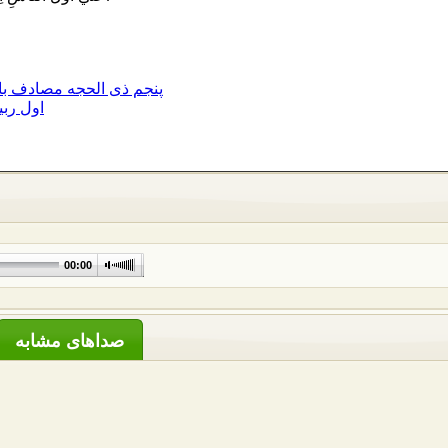
پنجم ذی الحجه مصادف با 
اول ربی
00:00
صداهای مشابه