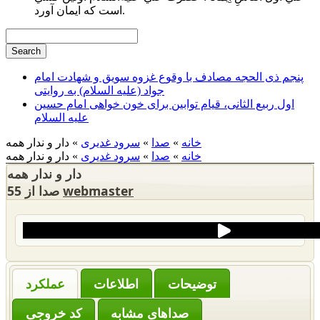
است كه ايمان آورد.
پنجم ذی الحجه مصادف با وقوع غزوه سویق و شهادت امام
جواد (علیه السلام) به روایتی
اول ربیع الثانی، قیام توابین برای خون خواهی امام حسین
علیه السلام
خانه
»
صدا
»
سرود غدیری
» دار و ندار همه
خانه
»
صدا
»
سرود غدیری
» دار و ندار همه
دار و ندار همه
webmaster
55 صدا از
‌توضیحات
عملکرد
صداهای مشابه