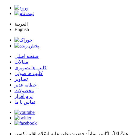
العربية
English
صفحه اصلی
مقالات
کلیپ ها تصویری
کلیپ ها صوتی
تصاویر
خطابه غدیر
محصولات
نرم افزار
تماس با ما
عليٌّ اَوَّلُ النّاسِ اِيماناً
: حضرت علي عليه‌السّلام اوّلين كسي