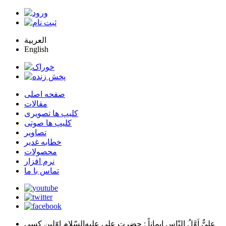
العربية
English
صفحه اصلی
مقالات
کلیپ ها تصویری
کلیپ ها صوتی
تصاویر
خطابه غدیر
محصولات
نرم افزار
تماس با ما
عليٌّ اَوَّلُ النّاسِ اِيماناً
: حضرت علي عليه‌السّلام اوّلين كسي