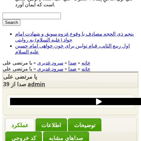
است كه ايمان آورد.
پنجم ذی الحجه مصادف با وقوع غزوه سویق و شهادت امام
جواد (علیه السلام) به روایتی
اول ربیع الثانی، قیام توابین برای خون خواهی امام حسین
علیه السلام
خانه
»
صدا
»
سرود غدیری
» یا مرتضی علی
خانه
»
صدا
»
سرود غدیری
» یا مرتضی علی
یا مرتضی علی
admin
39 صدا از
‌توضیحات
عملکرد
صداهای مشابه