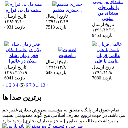
یا علی جان
حیدری مذهبم...
همه دل بی قرارم...
مقتدای من
تاریخ ارسال
تاریخ ارسال
تویی...
۱۳۹۲/۲/۱۰
۱۳۹۱/۱۲/۱۹
تاریخ ارسال
7513 بازدید
4931 بازدید
۱۳۹۱/۱۲/۱۹
9453 بازدید
عالمی قربان
اضفیت...
فخر زمان، شاه
نامت یا علی...
یلان در عالم ا...
تاریخ ارسال
تاریخ ارسال
۱۳۹۱/۱۲/۸
تاریخ ارسال
۱۳۹۱/۱۲/۸
6485 بازدید
۱۳۹۱/۱۲/۱۹
7080 بازدید
6941 بازدید
«
1
2
3
4
(5)
6
7
8
...
13
»
برترین صدا ها
تمام حقوق این پایگاه متعلق به مؤسسه سروش بیداری غدیر خم
می باشد. در جهت ترویج معارف اسلامی هیچ گونه محدودیتی نسبت
به برداشت مطالب و تصاویر [به جز مصارف تجاری] وجود ندارد.