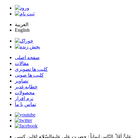
العربية
English
صفحه اصلی
مقالات
کلیپ ها تصویری
کلیپ ها صوتی
تصاویر
خطابه غدیر
محصولات
نرم افزار
تماس با ما
عليٌّ اَوَّلُ النّاسِ اِيماناً
: حضرت علي عليه‌السّلام اوّلين كسي