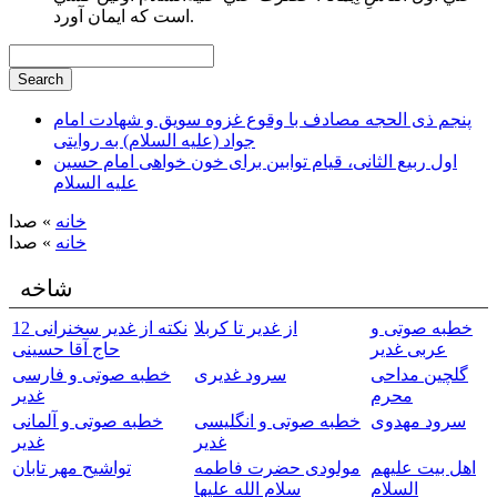
است كه ايمان آورد.
پنجم ذی الحجه مصادف با وقوع غزوه سویق و شهادت امام
جواد (علیه السلام) به روایتی
اول ربیع الثانی، قیام توابین برای خون خواهی امام حسین
علیه السلام
خانه
» صدا
خانه
» صدا
شاخه
خطبه صوتی و
از غدیر تا کربلا
12 نکته از غدیر سخنرانی
عربی غدیر
حاج آقا حسینی
گلچین مداحی
سرود غدیری
خطبه صوتی و فارسی
محرم
غدیر
سرود مهدوی
خطبه صوتی و انگلیسی
خطبه صوتی و آلمانی
غدیر
غدیر
اهل بیت علیهم
مولودی حضرت فاطمه
تواشیح مهر تابان
السلام
سلام الله علیها