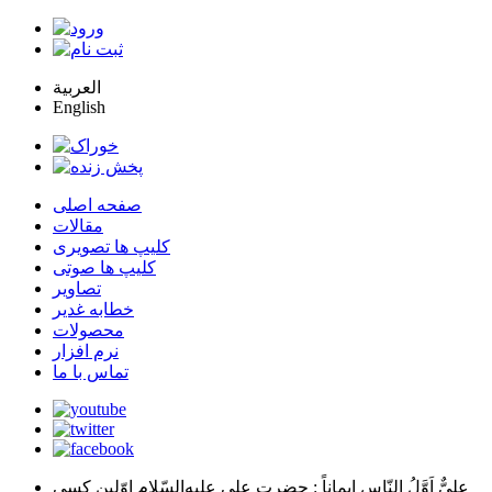
العربية
English
صفحه اصلی
مقالات
کلیپ ها تصویری
کلیپ ها صوتی
تصاویر
خطابه غدیر
محصولات
نرم افزار
تماس با ما
عليٌّ اَوَّلُ النّاسِ اِيماناً
: حضرت علي عليه‌السّلام اوّلين كسي