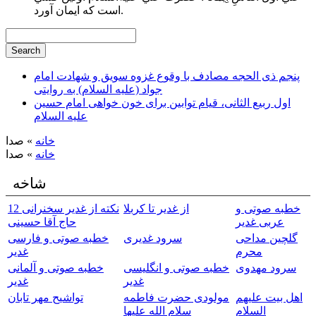
است كه ايمان آورد.
پنجم ذی الحجه مصادف با وقوع غزوه سویق و شهادت امام
جواد (علیه السلام) به روایتی
اول ربیع الثانی، قیام توابین برای خون خواهی امام حسین
علیه السلام
خانه
» صدا
خانه
» صدا
شاخه
خطبه صوتی و
از غدیر تا کربلا
12 نکته از غدیر سخنرانی
عربی غدیر
حاج آقا حسینی
گلچین مداحی
سرود غدیری
خطبه صوتی و فارسی
محرم
غدیر
سرود مهدوی
خطبه صوتی و انگلیسی
خطبه صوتی و آلمانی
غدیر
غدیر
اهل بیت علیهم
مولودی حضرت فاطمه
تواشیح مهر تابان
السلام
سلام الله علیها