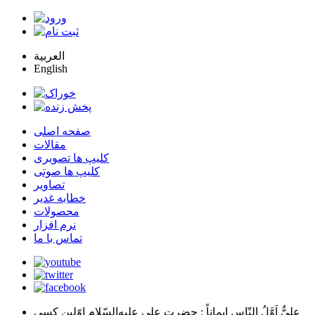
العربية
English
صفحه اصلی
مقالات
کلیپ ها تصویری
کلیپ ها صوتی
تصاویر
خطابه غدیر
محصولات
نرم افزار
تماس با ما
عليٌّ اَوَّلُ النّاسِ اِيماناً
: حضرت علي عليه‌السّلام اوّلين كسي