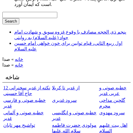
است كه ايمان آورد.
پنجم ذی الحجه مصادف با وقوع غزوه سویق و شهادت امام
جواد (علیه السلام) به روایتی
اول ربیع الثانی، قیام توابین برای خون خواهی امام حسین
علیه السلام
خانه
» صدا
خانه
» صدا
شاخه
خطبه صوتی و
از غدیر تا کربلا
12 نکته از غدیر سخنرانی
عربی غدیر
حاج آقا حسینی
گلچین مداحی
سرود غدیری
خطبه صوتی و فارسی
محرم
غدیر
سرود مهدوی
خطبه صوتی و انگلیسی
خطبه صوتی و آلمانی
غدیر
غدیر
اهل بیت علیهم
مولودی حضرت فاطمه
تواشیح مهر تابان
السلام
سلام الله علیها