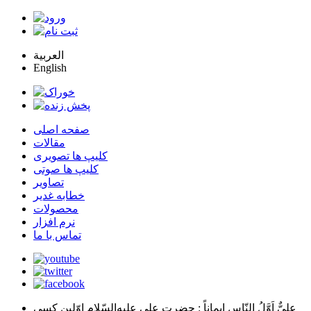
العربية
English
صفحه اصلی
مقالات
کلیپ ها تصویری
کلیپ ها صوتی
تصاویر
خطابه غدیر
محصولات
نرم افزار
تماس با ما
عليٌّ اَوَّلُ النّاسِ اِيماناً
: حضرت علي عليه‌السّلام اوّلين كسي