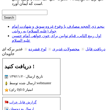
است كه ايمان آورد.
پنجم ذی الحجه مصادف با وقوع غزوه سویق و شهادت امام
جواد (علیه السلام) به روایتی
اول ربیع الثانی، قیام توابین برای خون خواهی امام حسین
علیه السلام
دریافت فایل
محصولات غدیری
لوح فشرده
غدیر برکه ای
جاویدان
دریافت کنید !
تاریخ ارسال:۱۳۹۲/۱/۲۰
ارسال شده توسط:webmaster
امتیاز:0.0(0 رای)
گزارش فایل خراب
ارسال به دوستان